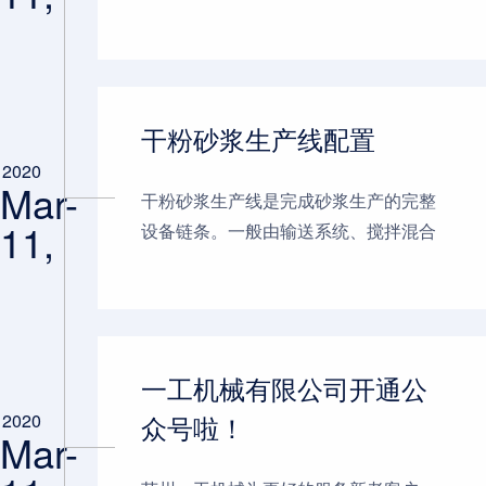
搅拌砂浆的质量、缺点以及局限性更加
突出，干混砂浆凭借各方面优势得到了
很好的推广。现阶段随着环评...
干粉砂浆生产线配置
2020
Mar-
干粉砂浆生产线是完成砂浆生产的完整
11,
设备链条。一般由输送系统、搅拌混合
系统、包装设备等构成。根据不同的产
能和具体情况还有很多扩展配置。 以
GFZ60干粉砂浆生产线为例（该砂...
一工机械有限公司开通公
众号啦！
2020
Mar-