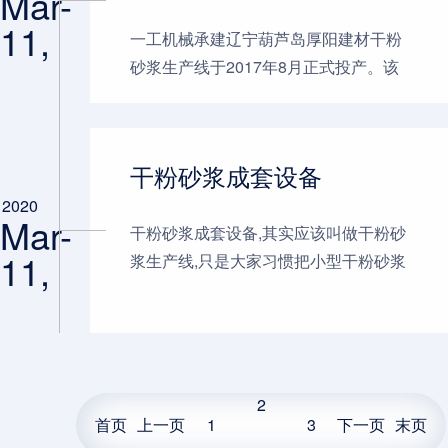
Mar-
11,
一工机械承建辽宁葫芦岛厚阳建材干粉
砂浆生产线于2017年8月正式投产。该
生产线配置为一工GFZ60干粉砂浆生产
线。可年产30万吨干粉砂浆。同时配置
了机制砂设备。 葫芦岛厚阳建材该干...
干粉砂浆成套设备
2020
Mar-
干粉砂浆成套设备,其实应该叫做干粉砂
11,
浆生产线,只是大家习惯把小型干粉砂浆
生产线叫做干粉砂浆成套设备。 干粉砂
浆成套设备一般包括螺旋输送机、混合
机、包装机。可以完成基本...
2
首页
上一页
1
3
下一页
末页