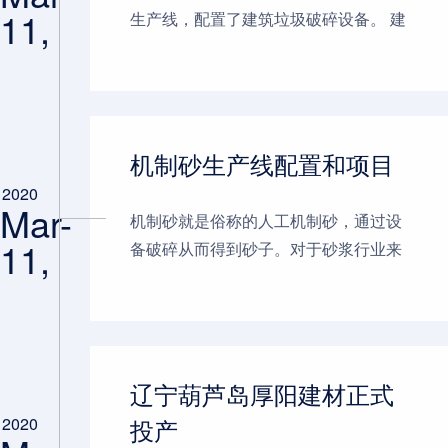
11,
生产线，配置了建筑垃圾破碎设备。 建
筑垃圾破碎生产线主要是由振动给料
机、建筑垃圾破碎机、振动筛将建筑垃
圾进行破碎筛分处理。去除其中...
机制砂生产线配置和项目
2020
Mar-
机制砂就是俗称的人工机制砂，通过设
11,
备破碎从而得到砂子。对于砂浆行业来
说，机制砂不像河沙一样经过烘干处
理，可以直接使用。受环保政策影响，
近期河沙供应紧张，价格一直在...
辽宁葫芦岛厚阳建材正式
投产
2020