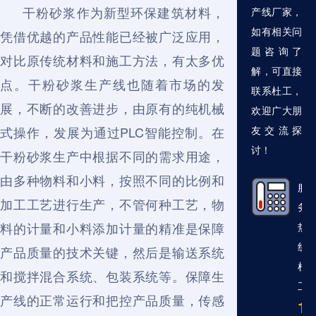
干粉砂浆作为新型环保建筑材料，
产线厂家，
如有相关问
凭借优越的产品性能已经被广泛应用，
题咨询了
对比原传统材料和施工方法，有太多优
解，可直接
点。干粉砂浆生产线也随着市场的发
联系杜工，
展，不断的改善进步，由原有的纯机械
欢迎广大朋
式操作，发展为通过PLC智能控制。在
友交流探
讨！
干粉砂浆生产中根据不同的需求用途，
由多种物料和小料，按照不同的比例和
服
加工工艺进行生产，不管何种工艺，物
务
料的计量和小料添加计量的精准是保障
热
线
产品质量的技术关键，然后是输送系统
杜
和搅拌混合系统、包装系统等。保障生
工
产线的正常运行和把控产品质量，传感
13