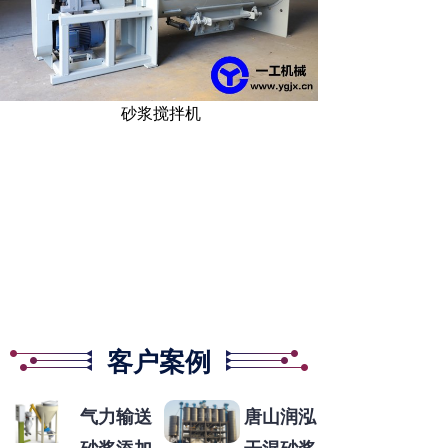
砂浆搅拌机
客户案例
气力输送
唐山润泓
砂浆添加
干混砂浆