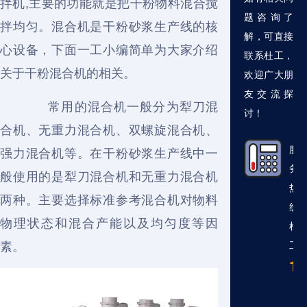
拌机,主要的功能就是把干粉物料混合搅
题咨询了
拌均匀。混合机是干粉砂浆生产线的核
解，可直接
心设备，下面一工小编简单为大家介绍
联系杜工，
关于干粉混合机的相关。
欢迎广大朋
友交流探
常用的混合机一般分为犁刀混
讨！
合机、无重力混合机、双螺旋混合机、
服
强力混合机等。在干粉砂浆生产线中一
务
般使用的是犁刀混合机和无重力混合机
热
两种。主要选择标准参考混合机对物料
线
物理状态和混合产能以及均匀度等因
杜
素。
工
13