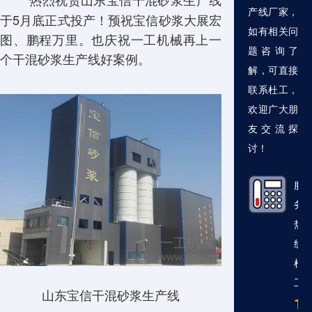
产线厂家，
于5月底正式投产！预祝宝信砂浆大展宏
如有相关问
图、鹏程万里。也庆祝一工机械再上一
题咨询了
个干混砂浆生产线好案例。
解，可直接
联系杜工，
欢迎广大朋
友交流探
讨！
服
务
热
线
杜
工
山东宝信干混砂浆生产线
13