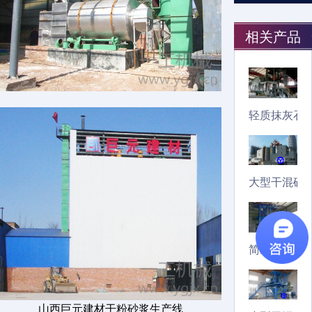
相关产品
轻质抹灰石
大型干混砂
简易干混砂
山西巨元建材干粉砂浆生产线