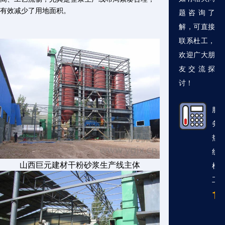
有效减少了用地面积。
题咨询了
解，可直接
联系杜工，
欢迎广大朋
友交流探
讨！
服
务
热
线
山西巨元建材干粉砂浆生产线主体
杜
工
13