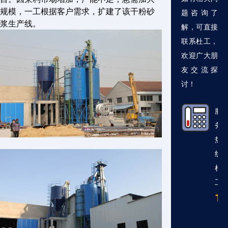
规模，一工根据客户需求，扩建了该干粉砂
题咨询了
浆生产线。
解，可直接
联系杜工，
欢迎广大朋
友交流探
讨！
服
务
热
线
杜
工
13